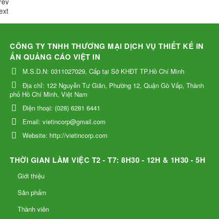
rev
ext
CÔNG TY TNHH THƯƠNG MẠI DỊCH VỤ THIẾT KẾ IN
ẤN QUẢNG CÁO VIỆT IN
M.S.D.N: 0311027029, Cấp tại Sở KHĐT TP.Hồ Chí Minh
Địa chỉ:
122 Nguyễn Tư Giản, Phường 12, Quận Gò Vấp, Thành
phố Hồ Chí Minh, Việt Nam
Điện thoại:
(028) 6281 6441
Email:
vietincorp@gmail.com
Website:
http://vietincorp.com
THỜI GIAN LÀM VIỆC T2 - T7: 8H30 - 12H & 1H30 - 5H
Giới thiệu
Sản phẩm
Thành viên